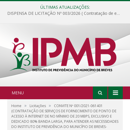
ÚLTIMAS ATUALIZAÇÕES:
DISPENSA DE LICITAÇÃO Nº 003/2026 ( Contratação de empresa para fornecimento de gêneros alimentícios não perecíveis, materiais de expediente, descartáveis, copa e cozinha, para análise e posterior publicação.)
MENU
»
»
Home
Licitações
CONVITE Nº 001/2021-061401
(CONTRATAÇÃO DE SERVIÇOS DE FORNECIMENTO DE PONTO DE
ACESSO À INTERNET DE NO MÍNIMO DE 20 MBPS, EXCLUSIVO E
DEDICADO 80% BANDA LARGA, PARA ATENDER AS NECESSIDADES
DO INSTITUTO DE PREVIDÊNCIA DO MUNICÍPIO DE BREVES-