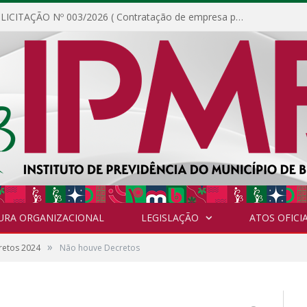
DISPENSA DE LICITAÇÃO Nº 003/2026 ( Contratação de empresa para fornecimento de gêneros alimentícios não perecíveis, materiais de expediente, descartáveis, copa e cozinha, para análise e posterior publicação.)
URA ORGANIZACIONAL
LEGISLAÇÃO
ATOS OFICIA
»
retos 2024
Não houve Decretos