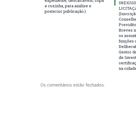
expediente, descartáveis, copa
INEXIGI
e cozinha, para análise e
LICITAÇ
posterior publicação.)
(Inscriç
Conselhei
Previdên
Breves n
os assun
funções 
Deliberat
Gestor d
de Inves
certifica
na cidad
Os comentários estão fechados.