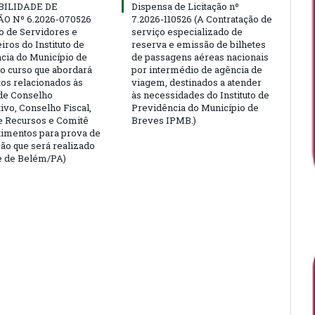
BILIDADE DE
Dispensa de Licitação nº
ÃO Nº 6.2026-070526
7.2026-110526 (A Contratação de
ão de Servidores e
serviço especializado de
ros do Instituto de
reserva e emissão de bilhetes
cia do Município de
de passagens aéreas nacionais
o curso que abordará
por intermédio de agência de
tos relacionados às
viagem, destinados a atender
de Conselho
às necessidades do Instituto de
ivo, Conselho Fiscal,
Previdência do Município de
e Recursos e Comitê
Breves IPMB.)
timentos para prova de
ção que será realizado
e de Belém/PA)