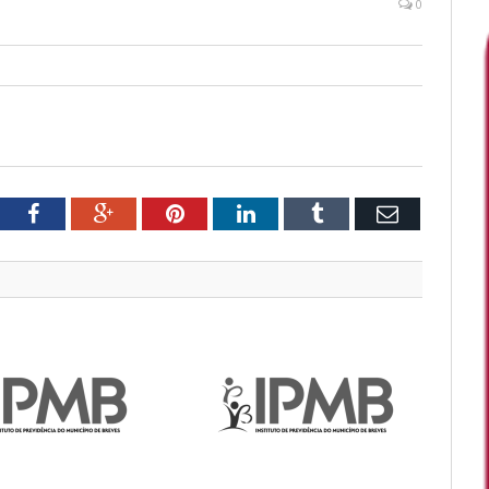
0
tter
Facebook
Google+
Pinterest
LinkedIn
Tumblr
Email