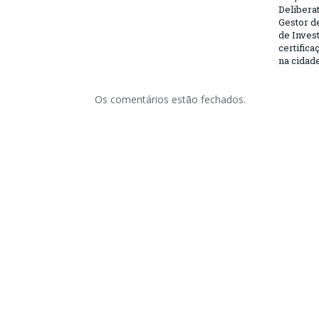
Deliberat
Gestor d
de Inves
certifica
na cidad
Os comentários estão fechados.