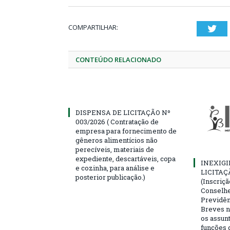
COMPARTILHAR:
Twi
CONTEÚDO RELACIONADO
DISPENSA DE LICITAÇÃO Nº
003/2026 ( Contratação de
empresa para fornecimento de
gêneros alimentícios não
perecíveis, materiais de
expediente, descartáveis, copa
INEXIGI
e cozinha, para análise e
LICITAÇ
posterior publicação.)
(Inscriç
Conselhei
Previdên
Breves n
os assun
funções 