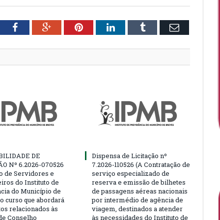
tter
Facebook
Google+
Pinterest
LinkedIn
Tumblr
Email
BILIDADE DE
Dispensa de Licitação nº
ÃO Nº 6.2026-070526
7.2026-110526 (A Contratação de
ão de Servidores e
serviço especializado de
ros do Instituto de
reserva e emissão de bilhetes
cia do Município de
de passagens aéreas nacionais
o curso que abordará
por intermédio de agência de
tos relacionados às
viagem, destinados a atender
de Conselho
às necessidades do Instituto de