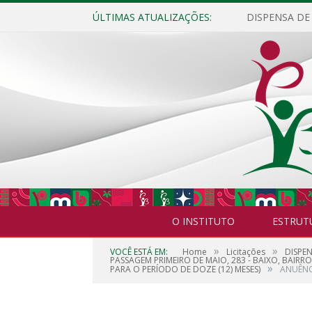
ÚLTIMAS ATUALIZAÇÕES:
O INSTITUTO
ESTRUT
»
»
VOCÊ ESTÁ EM:
Home
Licitações
DISPE
PASSAGEM PRIMEIRO DE MAIO, 283 - BAIXO, BAIRR
»
PARA O PERÍODO DE DOZE (12) MESES)
ANUÊNC