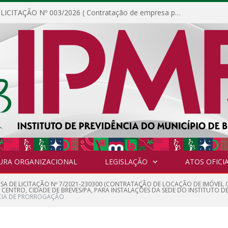
DISPENSA DE LICITAÇÃO Nº 003/2026 ( Contratação de empresa para fornecimento de gêneros alimentícios não perecíveis, materiais de expediente, descartáveis, copa e cozinha, para análise e posterior publicação.)
URA ORGANIZACIONAL
LEGISLAÇÃO
ATOS OFICIA
NSA DE LICITAÇÃO Nº 7/2021-230300 (CONTRATAÇÃO DE LOCAÇÃO DE IMÓVEL
O CENTRO, CIDADE DE BREVES/PA, PARA INSTALAÇÕES DA SEDE DO INSTITUTO DE
IA DE PRORROGAÇÃO