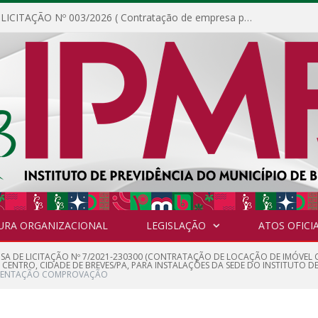
DISPENSA DE LICITAÇÃO Nº 003/2026 ( Contratação de empresa para fornecimento de gêneros alimentícios não perecíveis, materiais de expediente, descartáveis, copa e cozinha, para análise e posterior publicação.)
URA ORGANIZACIONAL
LEGISLAÇÃO
ATOS OFICIA
NSA DE LICITAÇÃO Nº 7/2021-230300 (CONTRATAÇÃO DE LOCAÇÃO DE IMÓVEL
O CENTRO, CIDADE DE BREVES/PA, PARA INSTALAÇÕES DA SEDE DO INSTITUTO DE
ENTAÇÃO COMPROVAÇÃO