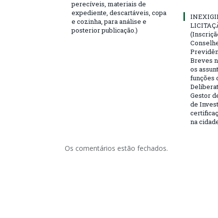
perecíveis, materiais de
expediente, descartáveis, copa
INEXIGI
e cozinha, para análise e
LICITAÇ
posterior publicação.)
(Inscriç
Conselhei
Previdên
Breves n
os assun
funções 
Deliberat
Gestor d
de Inves
certifica
na cidad
Os comentários estão fechados.