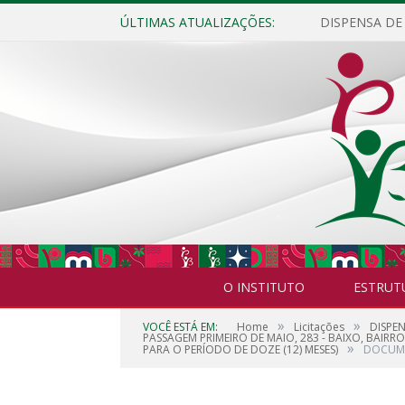
ÚLTIMAS ATUALIZAÇÕES:
O INSTITUTO
ESTRUT
»
»
VOCÊ ESTÁ EM:
Home
Licitações
DISPE
PASSAGEM PRIMEIRO DE MAIO, 283 - BAIXO, BAIRR
»
PARA O PERÍODO DE DOZE (12) MESES)
DOCUM