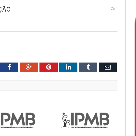
ÇÃO
0
tter
Facebook
Google+
Pinterest
LinkedIn
Tumblr
Email