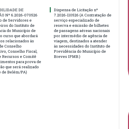
BILIDADE DE
Dispensa de Licitação nº
ÃO Nº 6.2026-070526
7.2026-110526 (A Contratação de
ão de Servidores e
serviço especializado de
ros do Instituto de
reserva e emissão de bilhetes
cia do Município de
de passagens aéreas nacionais
o curso que abordará
por intermédio de agência de
tos relacionados às
viagem, destinados a atender
de Conselho
às necessidades do Instituto de
ivo, Conselho Fiscal,
Previdência do Município de
e Recursos e Comitê
Breves IPMB.)
timentos para prova de
ção que será realizado
e de Belém/PA)