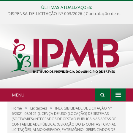
ÚLTIMAS ATUALIZAÇÕES:
DISPENSA DE LICITAÇÃO Nº 003/2026 ( Contratação de empresa para fornecimento de gêneros alimentícios não perecíveis, materiais de expediente, descartáveis, copa e cozinha, para análise e posterior publicação.)
MENU
»
»
Home
Licitações
INEXIGIBILIDADE DE LICITAÇÃO Nº
6/2021-080121 (LICENÇA DE USO (LOCAÇÃO) DE SISTEMAS
(SOFTWARES) INTEGRADOS DE GESTÃO PÚBLICA NAS ÁREAS DE
CONTABILIDADE PÚBLICA, (GERAÇÃO DO E- CONTAS TCM/PA),
LICITAÇÕES, ALMOXARIFADO, PATRIMÔNIO, GERENCIADOR DE