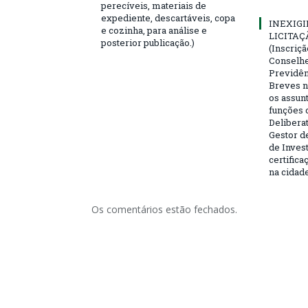
perecíveis, materiais de
expediente, descartáveis, copa
INEXIGI
e cozinha, para análise e
LICITAÇ
posterior publicação.)
(Inscriç
Conselhei
Previdên
Breves n
os assun
funções 
Deliberat
Gestor d
de Inves
certifica
na cidad
Os comentários estão fechados.