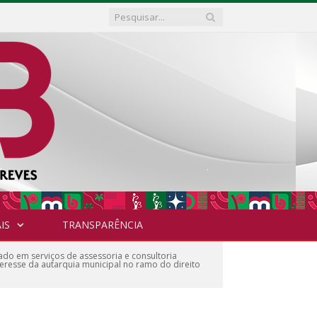
IS
TRANSPARÊNCIA
do em serviços de assessoria e consultoria
nteresse da autarquia municipal no ramo do direito