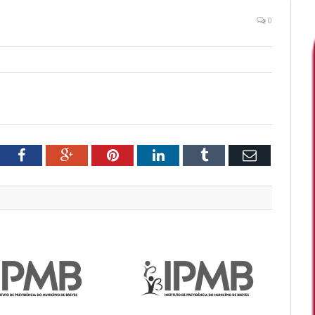
0
tter
Facebook
Google+
Pinterest
LinkedIn
Tumblr
Email