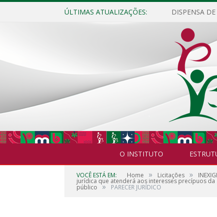
ÚLTIMAS ATUALIZAÇÕES:
O INSTITUTO
ESTRUT
»
»
VOCÊ ESTÁ EM:
Home
Licitações
INEXIG
jurídica que atenderá aos interesses precípuos da 
»
público
PARECER JURÍDICO