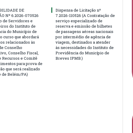
BILIDADE DE
Dispensa de Licitação nº
ÃO Nº 6.2026-070526
7.2026-110526 (A Contratação de
ão de Servidores e
serviço especializado de
ros do Instituto de
reserva e emissão de bilhetes
cia do Município de
de passagens aéreas nacionais
o curso que abordará
por intermédio de agência de
tos relacionados às
viagem, destinados a atender
de Conselho
às necessidades do Instituto de
ivo, Conselho Fiscal,
Previdência do Município de
e Recursos e Comitê
Breves IPMB.)
timentos para prova de
ção que será realizado
e de Belém/PA)