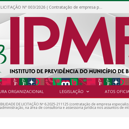
DISPENSA DE LICITAÇÃO Nº 003/2026 ( Contratação de empresa para fornecimento de gêneros alimentícios não perecíveis, materiais de expediente, descartáveis, copa e cozinha, para análise e posterior publicação.)
URA ORGANIZACIONAL
LEGISLAÇÃO
ATOS OFICIA
IBILIDADE DE LICITAÇÃO Nº 6.2025-211125 (contratação de empresa especializa
administração, na área de consultoria e assessoria jurídica nos assuntos de i