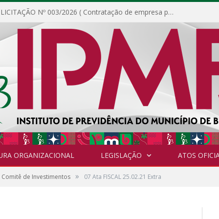
DISPENSA DE LICITAÇÃO Nº 003/2026 ( Contratação de empresa para fornecimento de gêneros alimentícios não perecíveis, materiais de expediente, descartáveis, copa e cozinha, para análise e posterior publicação.)
URA ORGANIZACIONAL
LEGISLAÇÃO
ATOS OFICIA
»
 Comitê de Investimentos
07 Ata FISCAL 25.02.21 Extra