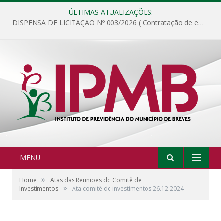
ÚLTIMAS ATUALIZAÇÕES:
DISPENSA DE LICITAÇÃO Nº 003/2026 ( Contratação de empresa para fornecimento de gêneros alimentícios não perecíveis, materiais de expediente, descartáveis, copa e cozinha, para análise e posterior publicação.)
MENU
»
Home
Atas das Reuniões do Comitê de
»
Investimentos
Ata comitê de investimentos 26.12.2024