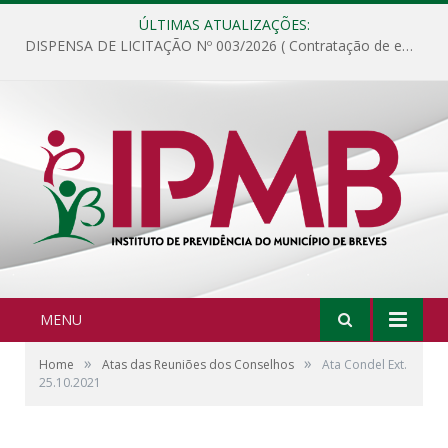
ÚLTIMAS ATUALIZAÇÕES:
DISPENSA DE LICITAÇÃO Nº 003/2026 ( Contratação de empresa para fornecimento de gêneros alimentícios não perecíveis, materiais de expediente, descartáveis, copa e cozinha, para análise e posterior publicação.)
MENU
»
»
Home
Atas das Reuniões dos Conselhos
Ata Condel Ext.
25.10.2021