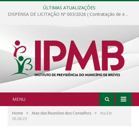
ÚLTIMAS ATUALIZAÇÕES:
DISPENSA DE LICITAÇÃO Nº 003/2026 ( Contratação de empresa para fornecimento de gêneros alimentícios não perecíveis, materiais de expediente, descartáveis, copa e cozinha, para análise e posterior publicação.)
MENU
»
»
Home
Atas das Reuniões dos Conselhos
Ata Ext.
05.06.23