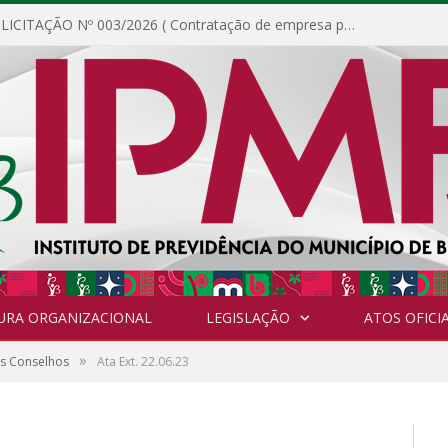
DISPENSA DE LICITAÇÃO Nº 003/2026 ( Contratação de empresa para fornecimento de gêneros alimentícios não perecíveis, materiais de expediente, descartáveis, copa e cozinha, para análise e posterior publicação.)
URA ORGANIZACIONAL
LEGISLAÇÃO
ATOS OFICIA
»
os Conselhos
Ata Ext. 22.06.23