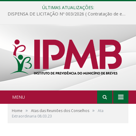
ÚLTIMAS ATUALIZAÇÕES:
DISPENSA DE LICITAÇÃO Nº 003/2026 ( Contratação de empresa para fornecimento de gêneros alimentícios não perecíveis, materiais de expediente, descartáveis, copa e cozinha, para análise e posterior publicação.)
MENU
»
»
Home
Atas das Reuniões dos Conselhos
Ata
Extraordinaria 08.03.23