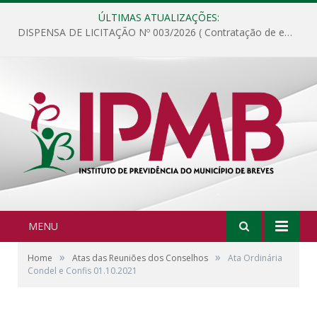
ÚLTIMAS ATUALIZAÇÕES:
DISPENSA DE LICITAÇÃO Nº 003/2026 ( Contratação de empresa para fornecimento de gêneros alimentícios não perecíveis, materiais de expediente, descartáveis, copa e cozinha, para análise e posterior publicação.)
MENU
»
»
Home
Atas das Reuniões dos Conselhos
Ata Ordinária
Condel e Confis 01.10.2021