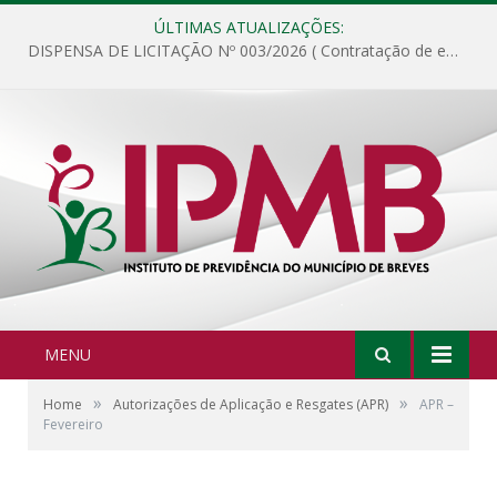
ÚLTIMAS ATUALIZAÇÕES:
DISPENSA DE LICITAÇÃO Nº 003/2026 ( Contratação de empresa para fornecimento de gêneros alimentícios não perecíveis, materiais de expediente, descartáveis, copa e cozinha, para análise e posterior publicação.)
MENU
»
»
Home
Autorizações de Aplicação e Resgates (APR)
APR –
Fevereiro