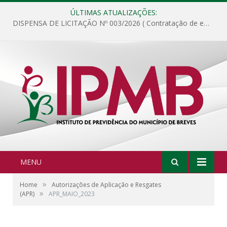
ÚLTIMAS ATUALIZAÇÕES:
DISPENSA DE LICITAÇÃO Nº 003/2026 ( Contratação de empresa para fornecimento de gêneros alimentícios não perecíveis, materiais de expediente, descartáveis, copa e cozinha, para análise e posterior publicação.)
MENU
»
Home
Autorizações de Aplicação e Resgates
»
(APR)
APR_MAIO_2023