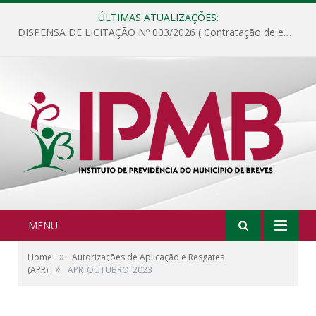
ÚLTIMAS ATUALIZAÇÕES:
DISPENSA DE LICITAÇÃO Nº 003/2026 ( Contratação de empresa para fornecimento de gêneros alimentícios não perecíveis, materiais de expediente, descartáveis, copa e cozinha, para análise e posterior publicação.)
MENU
»
Home
Autorizações de Aplicação e Resgates
»
(APR)
APR_OUTUBRO_2023