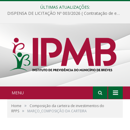
ÚLTIMAS ATUALIZAÇÕES:
DISPENSA DE LICITAÇÃO Nº 003/2026 ( Contratação de empresa para fornecimento de gêneros alimentícios não perecíveis, materiais de expediente, descartáveis, copa e cozinha, para análise e posterior publicação.)
MENU
»
Home
Composição da carteira de investimentos do
»
RPPS
MARÇO_COMPOSIÇÃO DA CARTEIRA