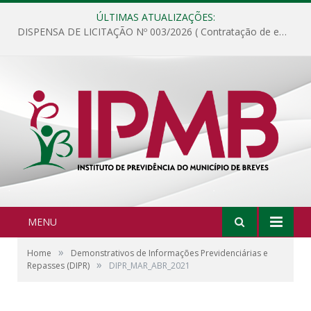
ÚLTIMAS ATUALIZAÇÕES:
DISPENSA DE LICITAÇÃO Nº 003/2026 ( Contratação de empresa para fornecimento de gêneros alimentícios não perecíveis, materiais de expediente, descartáveis, copa e cozinha, para análise e posterior publicação.)
MENU
»
Home
Demonstrativos de Informações Previdenciárias e
»
Repasses (DIPR)
DIPR_MAR_ABR_2021