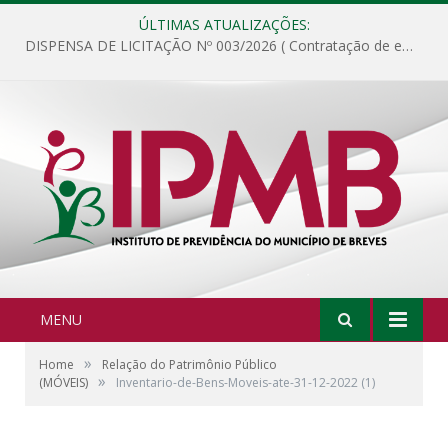
ÚLTIMAS ATUALIZAÇÕES:
DISPENSA DE LICITAÇÃO Nº 003/2026 ( Contratação de empresa para fornecimento de gêneros alimentícios não perecíveis, materiais de expediente, descartáveis, copa e cozinha, para análise e posterior publicação.)
MENU
»
Home
Relação do Patrimônio Público
»
(MÓVEIS)
Inventario-de-Bens-Moveis-ate-31-12-2022 (1)