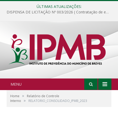
ÚLTIMAS ATUALIZAÇÕES:
DISPENSA DE LICITAÇÃO Nº 003/2026 ( Contratação de empresa para fornecimento de gêneros alimentícios não perecíveis, materiais de expediente, descartáveis, copa e cozinha, para análise e posterior publicação.)
MENU
»
Home
Relatório de Controle
»
Interno
RELATORIO_CONSOLIDADO_IPMB_2023