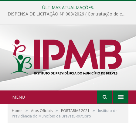
ÚLTIMAS ATUALIZAÇÕES:
DISPENSA DE LICITAÇÃO Nº 003/2026 ( Contratação de empresa para fornecimento de gêneros alimentícios não perecíveis, materiais de expediente, descartáveis, copa e cozinha, para análise e posterior publicação.)
MENU
»
»
»
Home
Atos Oficiais
PORTARIAS 2021
Instituto de
Previdência do Município de Breves5-outubro