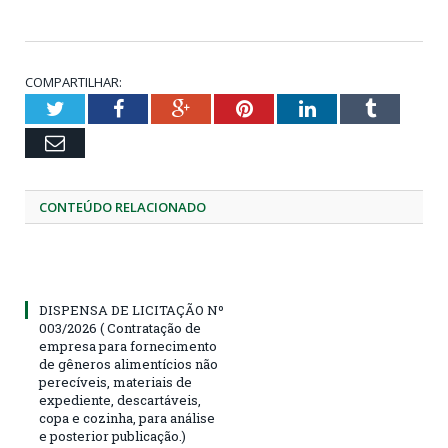
COMPARTILHAR:
Twitter
Facebook
Google+
Pinterest
LinkedIn
Tumblr
Email
CONTEÚDO RELACIONADO
DISPENSA DE LICITAÇÃO Nº
003/2026 ( Contratação de
empresa para fornecimento
de gêneros alimentícios não
perecíveis, materiais de
expediente, descartáveis,
copa e cozinha, para análise
e posterior publicação.)