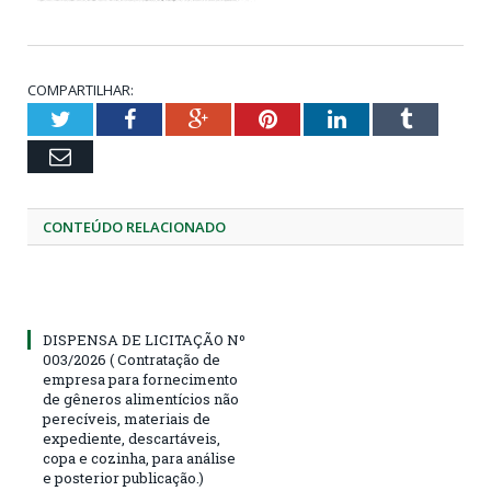
COMPARTILHAR:
Twitter
Facebook
Google+
Pinterest
LinkedIn
Tumblr
Email
CONTEÚDO RELACIONADO
DISPENSA DE LICITAÇÃO Nº
003/2026 ( Contratação de
empresa para fornecimento
de gêneros alimentícios não
perecíveis, materiais de
expediente, descartáveis,
copa e cozinha, para análise
e posterior publicação.)