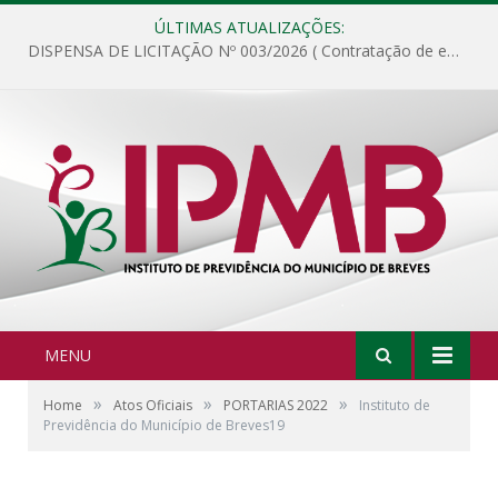
ÚLTIMAS ATUALIZAÇÕES:
DISPENSA DE LICITAÇÃO Nº 003/2026 ( Contratação de empresa para fornecimento de gêneros alimentícios não perecíveis, materiais de expediente, descartáveis, copa e cozinha, para análise e posterior publicação.)
MENU
»
»
»
Home
Atos Oficiais
PORTARIAS 2022
Instituto de
Previdência do Município de Breves19