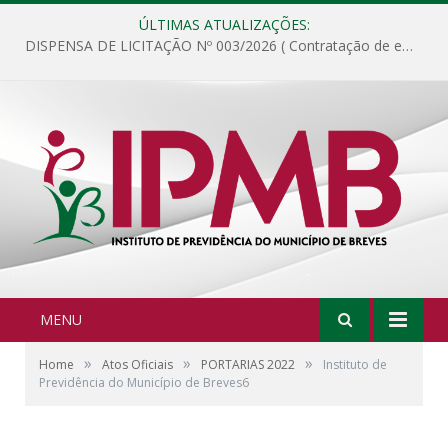
ÚLTIMAS ATUALIZAÇÕES:
DISPENSA DE LICITAÇÃO Nº 003/2026 ( Contratação de empresa para fornecimento de gêneros alimentícios não perecíveis, materiais de expediente, descartáveis, copa e cozinha, para análise e posterior publicação.)
MENU
»
»
»
Home
Atos Oficiais
PORTARIAS 2022
Instituto de
Previdência do Município de Breves6