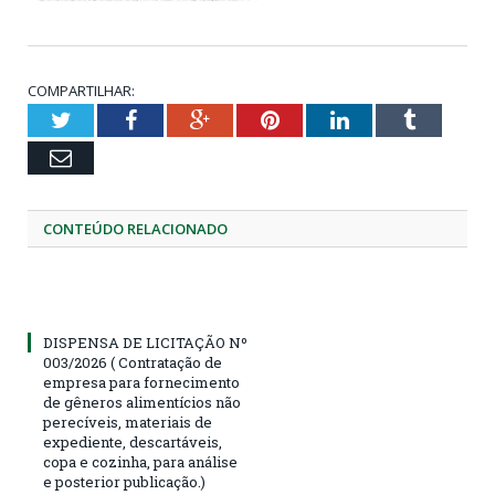
COMPARTILHAR:
Twitter
Facebook
Google+
Pinterest
LinkedIn
Tumblr
Email
CONTEÚDO RELACIONADO
DISPENSA DE LICITAÇÃO Nº
003/2026 ( Contratação de
empresa para fornecimento
de gêneros alimentícios não
perecíveis, materiais de
expediente, descartáveis,
copa e cozinha, para análise
e posterior publicação.)