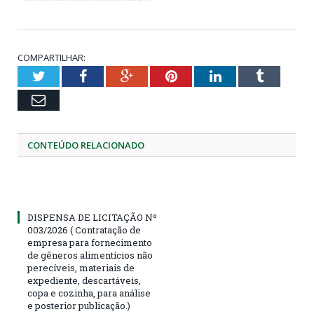
COMPARTILHAR:
Twitter
Facebook
Google+
Pinterest
LinkedIn
Tumblr
Email
CONTEÚDO RELACIONADO
DISPENSA DE LICITAÇÃO Nº
003/2026 ( Contratação de
empresa para fornecimento
de gêneros alimentícios não
perecíveis, materiais de
expediente, descartáveis,
copa e cozinha, para análise
e posterior publicação.)