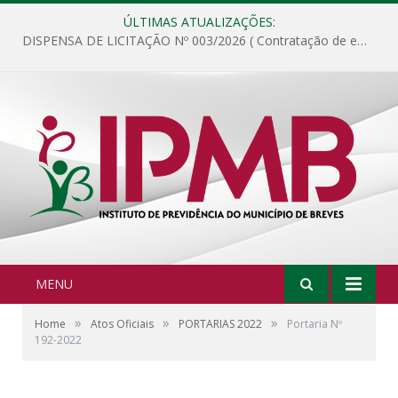
ÚLTIMAS ATUALIZAÇÕES:
DISPENSA DE LICITAÇÃO Nº 003/2026 ( Contratação de empresa para fornecimento de gêneros alimentícios não perecíveis, materiais de expediente, descartáveis, copa e cozinha, para análise e posterior publicação.)
MENU
»
»
»
Home
Atos Oficiais
PORTARIAS 2022
Portaria Nº
192-2022