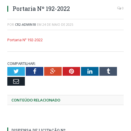
Portaria Nº 192-2022
0
POR
CR2-ADMIN18
EM
24 DE MAIO DE 2025
Portaria Nº 192-2022
COMPARTILHAR:
Twitter
Facebook
Google+
Pinterest
LinkedIn
Tumblr
Email
CONTEÚDO RELACIONADO
DISPENSA DE LICITAÇÃO Nº