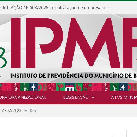
DISPENSA DE LICITAÇÃO Nº 003/2026 ( Contratação de empresa para fornecimento de gêneros alimentícios não perecíveis, materiais de expediente, descartáveis, copa e cozinha, para análise e posterior publicação.)
URA ORGANIZACIONAL
LEGISLAÇÃO
ATOS OFICIA
»
TARIAS 2023
075