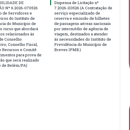
BILIDADE DE
Dispensa de Licitação nº
ÃO Nº 6.2026-070526
7.2026-110526 (A Contratação de
ão de Servidores e
serviço especializado de
ros do Instituto de
reserva e emissão de bilhetes
cia do Município de
de passagens aéreas nacionais
o curso que abordará
por intermédio de agência de
tos relacionados às
viagem, destinados a atender
de Conselho
às necessidades do Instituto de
ivo, Conselho Fiscal,
Previdência do Município de
e Recursos e Comitê
Breves IPMB.)
timentos para prova de
ção que será realizado
e de Belém/PA)