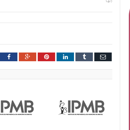
0
tter
Facebook
Google+
Pinterest
LinkedIn
Tumblr
Email