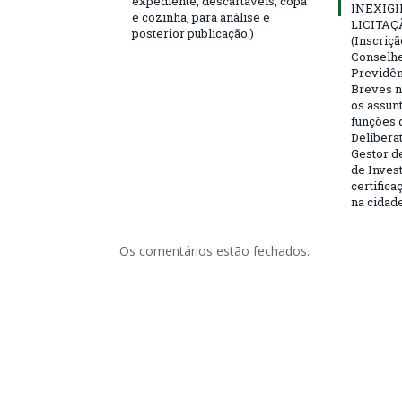
expediente, descartáveis, copa
INEXIGI
e cozinha, para análise e
LICITAÇ
posterior publicação.)
(Inscriç
Conselhei
Previdên
Breves n
os assun
funções 
Deliberat
Gestor d
de Inves
certifica
na cidad
Os comentários estão fechados.