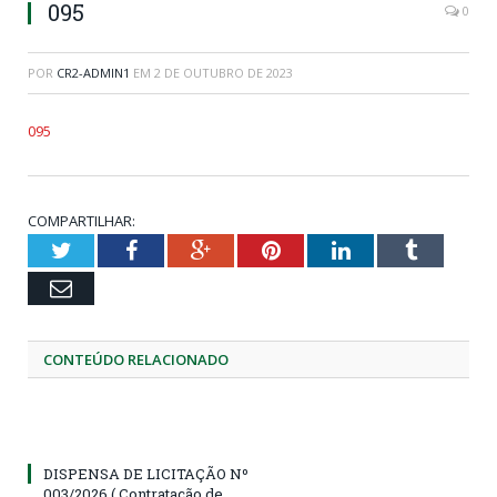
095
0
POR
CR2-ADMIN1
EM
2 DE OUTUBRO DE 2023
095
COMPARTILHAR:
Twitter
Facebook
Google+
Pinterest
LinkedIn
Tumblr
Email
CONTEÚDO RELACIONADO
DISPENSA DE LICITAÇÃO Nº
003/2026 ( Contratação de