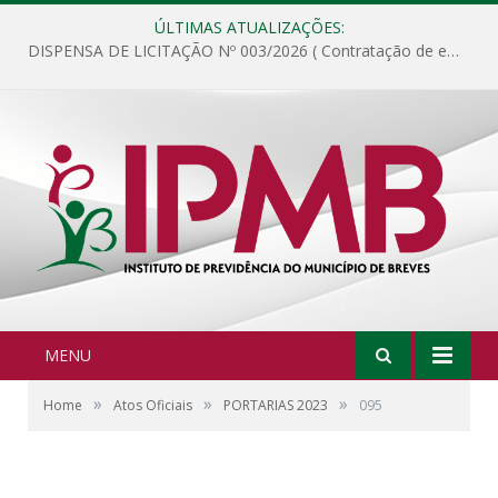
ÚLTIMAS ATUALIZAÇÕES:
DISPENSA DE LICITAÇÃO Nº 003/2026 ( Contratação de empresa para fornecimento de gêneros alimentícios não perecíveis, materiais de expediente, descartáveis, copa e cozinha, para análise e posterior publicação.)
MENU
»
»
»
Home
Atos Oficiais
PORTARIAS 2023
095