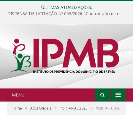
ÚLTIMAS ATUALIZAÇÕES:
DISPENSA DE LICITAÇÃO Nº 003/2026 ( Contratação de empresa para fornecimento de gêneros alimentícios não perecíveis, materiais de expediente, descartáveis, copa e cozinha, para análise e posterior publicação.)
MENU
»
»
»
Home
Atos Oficiais
PORTARIAS 2023
PORTARIA 056