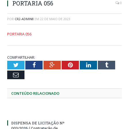
PORTARIA 056
0
POR
CR2-ADMIN8
EM
22 DE MAIO DE 2023
PORTARIA 056
COMPARTILHAR:
Twitter
Facebook
Google+
Pinterest
LinkedIn
Tumblr
Email
CONTEÚDO RELACIONADO
DISPENSA DE LICITAÇÃO Nº
003/2026 ( Contratação de