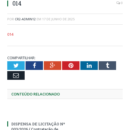
014
0
POR
CR2-ADMIN12
EM
17 DE JUNHO DE 2025
014
COMPARTILHAR:
Twitter
Facebook
Google+
Pinterest
LinkedIn
Tumblr
Email
CONTEÚDO RELACIONADO
DISPENSA DE LICITAÇÃO Nº
003/2026 ( Contratação de