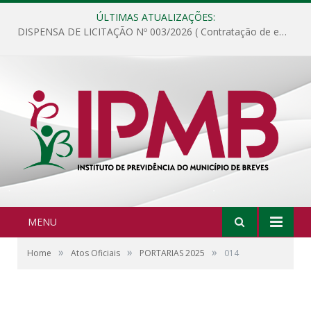
ÚLTIMAS ATUALIZAÇÕES:
DISPENSA DE LICITAÇÃO Nº 003/2026 ( Contratação de empresa para fornecimento de gêneros alimentícios não perecíveis, materiais de expediente, descartáveis, copa e cozinha, para análise e posterior publicação.)
MENU
»
»
»
Home
Atos Oficiais
PORTARIAS 2025
014