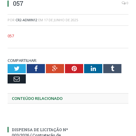
057
0
POR
CR2-ADMIN12
EM
17 DE JUNHO DE 2025
057
COMPARTILHAR:
Twitter
Facebook
Google+
Pinterest
LinkedIn
Tumblr
Email
CONTEÚDO RELACIONADO
DISPENSA DE LICITAÇÃO Nº
003/2026 ( Contratação de