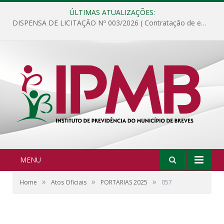
ÚLTIMAS ATUALIZAÇÕES:
DISPENSA DE LICITAÇÃO Nº 003/2026 ( Contratação de empresa para fornecimento de gêneros alimentícios não perecíveis, materiais de expediente, descartáveis, copa e cozinha, para análise e posterior publicação.)
MENU
»
»
»
Home
Atos Oficiais
PORTARIAS 2025
057