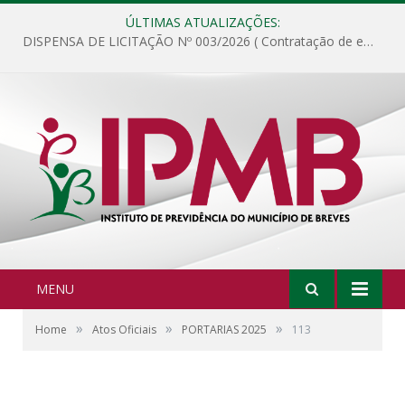
ÚLTIMAS ATUALIZAÇÕES:
DISPENSA DE LICITAÇÃO Nº 003/2026 ( Contratação de empresa para fornecimento de gêneros alimentícios não perecíveis, materiais de expediente, descartáveis, copa e cozinha, para análise e posterior publicação.)
MENU
»
»
»
Home
Atos Oficiais
PORTARIAS 2025
113