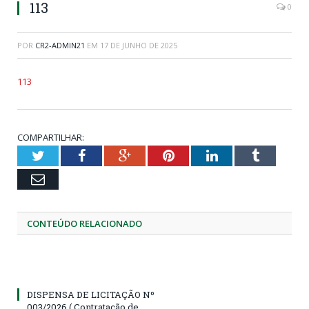
113
0
POR
CR2-ADMIN21
EM
17 DE JUNHO DE 2025
113
COMPARTILHAR:
Twitter
Facebook
Google+
Pinterest
LinkedIn
Tumblr
Email
CONTEÚDO RELACIONADO
DISPENSA DE LICITAÇÃO Nº
003/2026 ( Contratação de