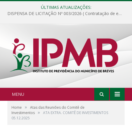
ÚLTIMAS ATUALIZAÇÕES:
DISPENSA DE LICITAÇÃO Nº 003/2026 ( Contratação de empresa para fornecimento de gêneros alimentícios não perecíveis, materiais de expediente, descartáveis, copa e cozinha, para análise e posterior publicação.)
MENU
»
Home
Atas das Reuniões do Comitê de
»
Investimentos
ATA EXTRA. COMITÊ DE INVESTIMENTOS
05.12.2025