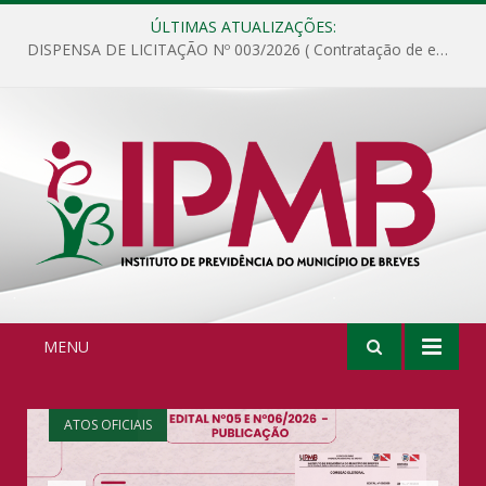
ÚLTIMAS ATUALIZAÇÕES:
DISPENSA DE LICITAÇÃO Nº 003/2026 ( Contratação de empresa para fornecimento de gêneros alimentícios não perecíveis, materiais de expediente, descartáveis, copa e cozinha, para análise e posterior publicação.)
MENU
ATOS OFICIAIS