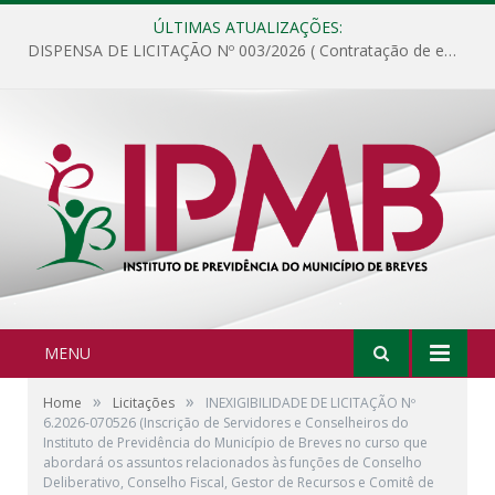
ÚLTIMAS ATUALIZAÇÕES:
DISPENSA DE LICITAÇÃO Nº 003/2026 ( Contratação de empresa para fornecimento de gêneros alimentícios não perecíveis, materiais de expediente, descartáveis, copa e cozinha, para análise e posterior publicação.)
MENU
»
»
Home
Licitações
INEXIGIBILIDADE DE LICITAÇÃO Nº
6.2026-070526 (Inscrição de Servidores e Conselheiros do
Instituto de Previdência do Município de Breves no curso que
abordará os assuntos relacionados às funções de Conselho
Deliberativo, Conselho Fiscal, Gestor de Recursos e Comitê de