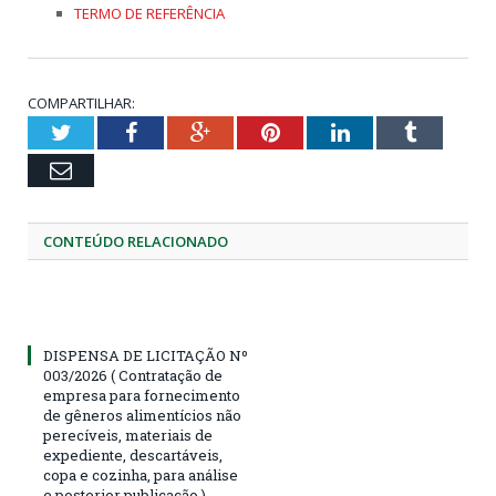
TERMO DE REFERÊNCIA
COMPARTILHAR:
Twitter
Facebook
Google+
Pinterest
LinkedIn
Tumblr
Email
CONTEÚDO RELACIONADO
DISPENSA DE LICITAÇÃO Nº
003/2026 ( Contratação de
empresa para fornecimento
de gêneros alimentícios não
perecíveis, materiais de
expediente, descartáveis,
copa e cozinha, para análise
e posterior publicação.)