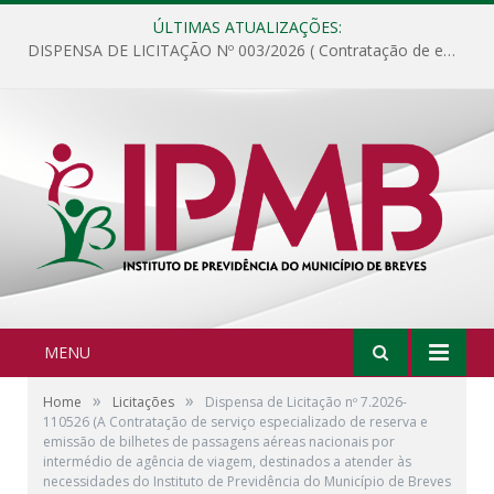
ÚLTIMAS ATUALIZAÇÕES:
DISPENSA DE LICITAÇÃO Nº 003/2026 ( Contratação de empresa para fornecimento de gêneros alimentícios não perecíveis, materiais de expediente, descartáveis, copa e cozinha, para análise e posterior publicação.)
MENU
»
»
Home
Licitações
Dispensa de Licitação nº 7.2026-
110526 (A Contratação de serviço especializado de reserva e
emissão de bilhetes de passagens aéreas nacionais por
intermédio de agência de viagem, destinados a atender às
necessidades do Instituto de Previdência do Município de Breves