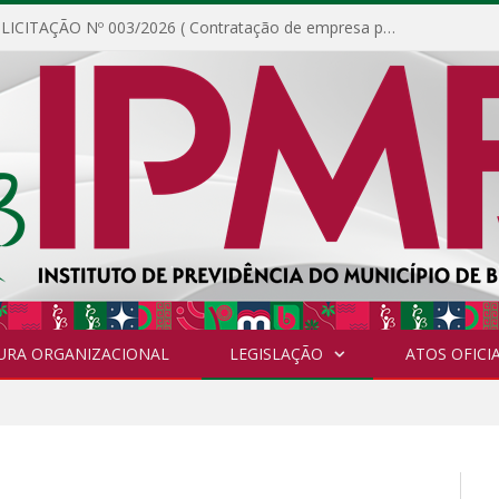
DISPENSA DE LICITAÇÃO Nº 003/2026 ( Contratação de empresa para fornecimento de gêneros alimentícios não perecíveis, materiais de expediente, descartáveis, copa e cozinha, para análise e posterior publicação.)
URA ORGANIZACIONAL
LEGISLAÇÃO
ATOS OFICIA