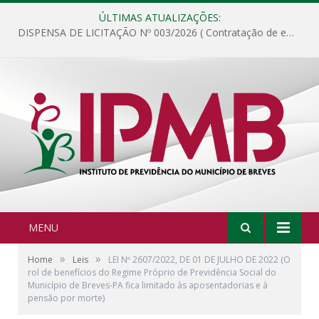
ÚLTIMAS ATUALIZAÇÕES:
DISPENSA DE LICITAÇÃO Nº 003/2026 ( Contratação de empresa para fornecimento de gêneros alimentícios não perecíveis, materiais de expediente, descartáveis, copa e cozinha, para análise e posterior publicação.)
MENU
»
»
Home
Leis
LEI Nº 2607/2022, DE 01 DE JULHO DE 2022 (O
rol de benefícios do Regime Próprio de Previdência Social do
Município de Breves-PA fica limitado às aposentadorias e à
pensão por morte)