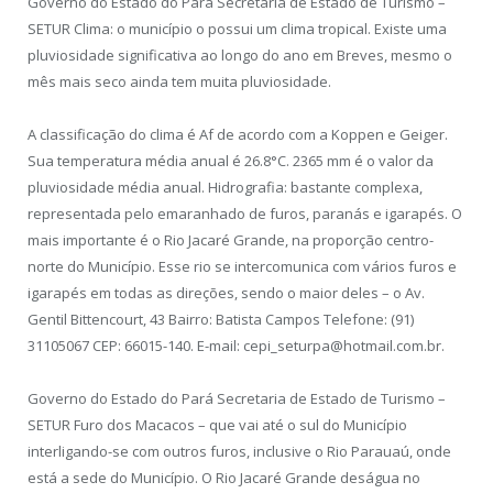
Governo do Estado do Pará Secretaria de Estado de Turismo –
SETUR Clima: o município o possui um clima tropical. Existe uma
pluviosidade significativa ao longo do ano em Breves, mesmo o
mês mais seco ainda tem muita pluviosidade.
A classificação do clima é Af de acordo com a Koppen e Geiger.
Sua temperatura média anual é 26.8°C. 2365 mm é o valor da
pluviosidade média anual. Hidrografia: bastante complexa,
representada pelo emaranhado de furos, paranás e igarapés. O
mais importante é o Rio Jacaré Grande, na proporção centro-
norte do Município. Esse rio se intercomunica com vários furos e
igarapés em todas as direções, sendo o maior deles – o Av.
Gentil Bittencourt, 43 Bairro: Batista Campos Telefone: (91)
31105067 CEP: 66015-140. E-mail: cepi_seturpa@hotmail.com.br.
Governo do Estado do Pará Secretaria de Estado de Turismo –
SETUR Furo dos Macacos – que vai até o sul do Município
interligando-se com outros furos, inclusive o Rio Parauaú, onde
está a sede do Município. O Rio Jacaré Grande deságua no