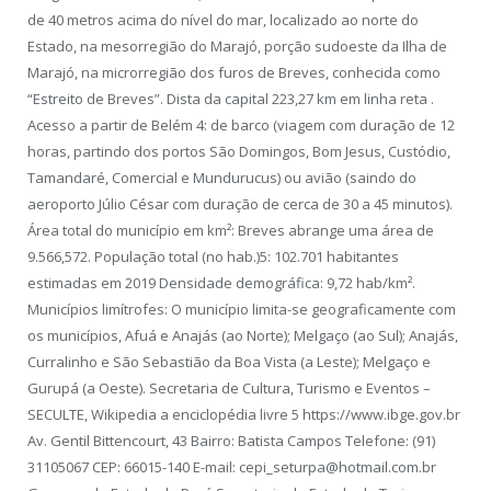
de 40 metros acima do nível do mar, localizado ao norte do
Estado, na mesorregião do Marajó, porção sudoeste da Ilha de
Marajó, na microrregião dos furos de Breves, conhecida como
“Estreito de Breves”. Dista da capital 223,27 km em linha reta .
Acesso a partir de Belém 4: de barco (viagem com duração de 12
horas, partindo dos portos São Domingos, Bom Jesus, Custódio,
Tamandaré, Comercial e Mundurucus) ou avião (saindo do
aeroporto Júlio César com duração de cerca de 30 a 45 minutos).
Área total do município em km²: Breves abrange uma área de
9.566,572. População total (no hab.)5: 102.701 habitantes
estimadas em 2019 Densidade demográfica: 9,72 hab/km².
Municípios limítrofes: O município limita-se geograficamente com
os municípios, Afuá e Anajás (ao Norte); Melgaço (ao Sul); Anajás,
Curralinho e São Sebastião da Boa Vista (a Leste); Melgaço e
Gurupá (a Oeste). Secretaria de Cultura, Turismo e Eventos –
SECULTE, Wikipedia a enciclopédia livre 5 https://www.ibge.gov.br
Av. Gentil Bittencourt, 43 Bairro: Batista Campos Telefone: (91)
31105067 CEP: 66015-140 E-mail: cepi_seturpa@hotmail.com.br