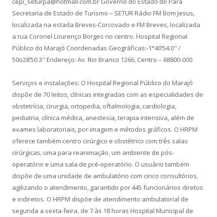
cepi_seturpa@hotmail.com.br Governo do Estado do Pará
Secretaria de Estado de Turismo – SETUR Rádio FM Bom Jesus,
localizada na estada Breves-Corcovado e FM Breves, localizada
a rua Coronel Lourenço Borges no centro. Hospital Regional
Público do Marajó Coordenadas Geográficas:-1°40’54.0′′ /
50o28’50.3′′ Endereço: Av. Rio Branco 1266, Centro – 68800-000
Serviços e instalações: O Hospital Regional Público do Marajó
dispõe de 70 leitos, clínicas integradas com as especialidades de
obstetrícia, cirurgia, ortopedia, oftalmologia, cardiologia,
pediatria, clínica médica, anestesia, terapia intensiva, além de
exames laboratoriais, por imagem e métodos gráficos. O HRPM
oferece também centro cirúrgico e obstétrico com três salas
cirúrgicas, uma para reanimação, um ambiente de pós-
operatório e uma sala de pré-operatório. O usuário também
dispõe de uma unidade de ambulatório com cinco consultórios,
agilizando o atendimento, garantido por 445 funcionários diretos
e indiretos. O HRPM dispõe de atendimento ambulatorial de
segunda a sexta-feira, de 7 às 18 horas Hospital Municipal de