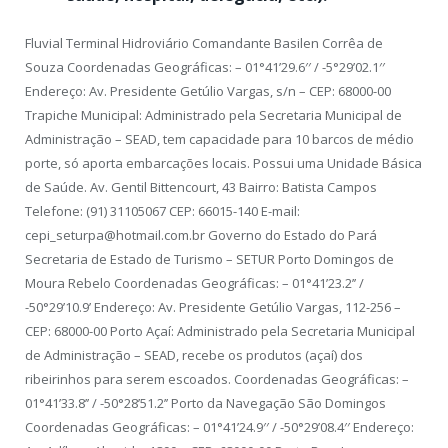
Fluvial Terminal Hidroviário Comandante Basilen Corrêa de
Souza Coordenadas Geográficas: – 01°41’29.6′′ / -5°29’02.1′′
Endereço: Av. Presidente Getúlio Vargas, s/n – CEP: 68000-00
Trapiche Municipal: Administrado pela Secretaria Municipal de
Administração – SEAD, tem capacidade para 10 barcos de médio
porte, só aporta embarcações locais. Possui uma Unidade Básica
de Saúde. Av. Gentil Bittencourt, 43 Bairro: Batista Campos
Telefone: (91) 31105067 CEP: 66015-140 E-mail:
cepi_seturpa@hotmail.com.br Governo do Estado do Pará
Secretaria de Estado de Turismo – SETUR Porto Domingos de
Moura Rebelo Coordenadas Geográficas: – 01°41’23.2’’ /
-50°29’10.9’ Endereço: Av. Presidente Getúlio Vargas, 112-256 –
CEP: 68000-00 Porto Açaí: Administrado pela Secretaria Municipal
de Administração – SEAD, recebe os produtos (açaí) dos
ribeirinhos para serem escoados. Coordenadas Geográficas: –
01°41’33.8’’ / -50°28’51.2’’ Porto da Navegação São Domingos
Coordenadas Geográficas: – 01°41’24.9′′ / -50°29’08.4′′ Endereço: