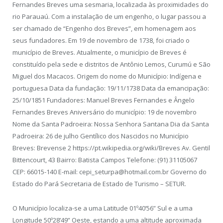
Fernandes Breves uma sesmaria, localizada às proximidades do
rio Parauaú. Com a instalação de um engenho, o lugar passou a
ser chamado de “Engenho dos Breves”, em homenagem aos
seus fundadores. Em 19 de novembro de 1738, foi criado o
município de Breves. Atualmente, o município de Breves é
constituído pela sede e distritos de Antônio Lemos, Curumú e São
Miguel dos Macacos. Origem do nome do Município: Indígena e
portuguesa Data da fundação: 19/11/1738 Data da emancipação:
25/10/1851 Fundadores: Manuel Breves Fernandes e Ângelo
Fernandes Breves Aniversário do município: 19 de novembro
Nome da Santa Padroeira: Nossa Senhora Santana Dia da Santa
Padroeira: 26 de julho Gentílico dos Nascidos no Município
Breves: Brevense 2 https://pt.wikipedia.org/wiki/Breves Av. Gentil
Bittencourt, 43 Bairro: Batista Campos Telefone: (91) 31105067
CEP: 66015-140 E-mail: cepi_seturpa@hotmail.com.br Governo do
Estado do Pará Secretaria de Estado de Turismo – SETUR.
O Município localiza-se a uma Latitude 01º40’56” Sul e a uma
Longitude 50º28’49” Oeste, estando a uma altitude aproximada