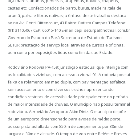
alguidares, abanos, peneiras, urupemas, balaios, chapéus,
cestas etc. Confeccionados de barro, buruti, madeira, tala de
arumã, palha e fibras nativas; a ênfase deste trabalho destaca-
se na Av. Gentil Bittencourt, 43 Bairro: Batista Campos Telefone:
(91) 31105067 CEP: 66015-140 E-mail: cepi_seturpa@hotmail.com.br
Governo do Estado do Pará Secretaria de Estado de Turismo –
SETUR prestação de serviço local através de cursos e oficinas,
bem como por exposições tidas como tímidas ao Estado.
Rodoviário Rodovia PA-159: jurisdição estadual que interliga com
as localidades vizinhas, com acesso a vicinal 01. A rodovia possui
faixa de rolamento em mão dupla, com pavimentação asfáltica,
sem acostamento e com diversos trechos apresentando
condições restritas de acessibilidade principalmente no período
de maior intensidade de chuvas. O município não possui terminal
rodoviário. Aeroviário Aeroporto Akim Diniz. O município dispõe
de um aeroporto dimensionado para aviões de médio porte,
possui pista asfaltada com 850 m de comprimento por 30m de
largura e 30m de altitude. O tempo de voo entre Belém e Breves