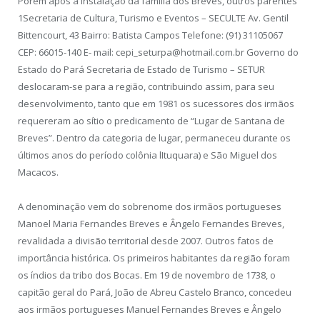
Porém após a instalação da família dos Breves, outros parentes
1Secretaria de Cultura, Turismo e Eventos – SECULTE Av. Gentil
Bittencourt, 43 Bairro: Batista Campos Telefone: (91) 31105067
CEP: 66015-140 E- mail: cepi_seturpa@hotmail.com.br Governo do
Estado do Pará Secretaria de Estado de Turismo – SETUR
deslocaram-se para a região, contribuindo assim, para seu
desenvolvimento, tanto que em 1981 os sucessores dos irmãos
requereram ao sítio o predicamento de “Lugar de Santana de
Breves”. Dentro da categoria de lugar, permaneceu durante os
últimos anos do período colônia lItuquara) e São Miguel dos
Macacos.
A denominação vem do sobrenome dos irmãos portugueses
Manoel Maria Fernandes Breves e Ângelo Fernandes Breves,
revalidada a divisão territorial desde 2007. Outros fatos de
importância histórica. Os primeiros habitantes da região foram
os índios da tribo dos Bocas. Em 19 de novembro de 1738, o
capitão geral do Pará, João de Abreu Castelo Branco, concedeu
aos irmãos portugueses Manuel Fernandes Breves e Ângelo