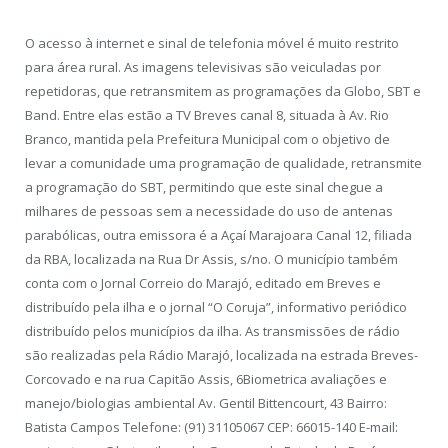
O acesso à internet e sinal de telefonia móvel é muito restrito
para área rural. As imagens televisivas são veiculadas por
repetidoras, que retransmitem as programações da Globo, SBT e
Band. Entre elas estão a TV Breves canal 8, situada à Av. Rio
Branco, mantida pela Prefeitura Municipal com o objetivo de
levar a comunidade uma programação de qualidade, retransmite
a programação do SBT, permitindo que este sinal chegue a
milhares de pessoas sem a necessidade do uso de antenas
parabólicas, outra emissora é a Açaí Marajoara Canal 12, filiada
da RBA, localizada na Rua Dr Assis, s/no. O município também
conta com o Jornal Correio do Marajó, editado em Breves e
distribuído pela ilha e o jornal “O Coruja”, informativo periódico
distribuído pelos municípios da ilha. As transmissões de rádio
são realizadas pela Rádio Marajó, localizada na estrada Breves-
Corcovado e na rua Capitão Assis, 6Biometrica avaliações e
manejo/biologias ambiental Av. Gentil Bittencourt, 43 Bairro:
Batista Campos Telefone: (91) 31105067 CEP: 66015-140 E-mail: