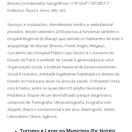
Breves Coordenadas Geográficas:-1°41’24.0’’ / 50°28’57.7′′
Endereço: Rua Dr. Assis, 495- 625
Serviços e Instalações: Atendimento médico e ambulatorial
privados, desde setembro 2010 passou a funcionar também o
Hospital Regional do Marajó que atende os habitantes de todo o
arquipélago do Marajó (Breves, Portel, Bagre, Melgaço,
Curralinho etc.) Hospital Público cujo Gestor é o Governo do
Estado do Pará. A unidade de Saúde é gerenciada por uma
Organização Social, o Instituto Nacional de Desenvolvimento
Social e Humano, entidade legalmente habilitada no âmbito do
Estado do Pará para atuar na área da saúde. O Hospital Conta
com 67 leitos, entre os quais têm UTI adulta, Neonatal e
Pediátrica; dispõe de um diversificado parque diagnóstico,
composto de Tomografia, Ultrassonografia, Ecografia com
doppler, Raios x convencional e em arco, Mamógrafo, Holter,
Laboratório Clínico, Agência.
Turismo e Lazer no Município (Ex: Hotéis,