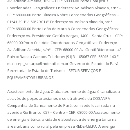
Av. Adílson Almeida, 1890 – CEP: 68000-00 Porto Bom Jesus
Coordenadas Geográficas: Endereço: Av. Adílson Almeida, s/n° –
CEP: 68000-00 Porto Oliveira Nobre Coordenadas Geográficas: –
01°41 ́29.1’’ / -50°29’01.8’’ Endereço: Av. Adílson Almeida, s/n° –
CEP: 68000-00 Porto Leão do Marajó Coordenadas Geográficas:
Endereço: Av. Presidente Getúlio Vargas, 1400 – Santa Cruz – CEP:
68000-00 Porto Custódio Coordenadas Geográficas: Endereço:
Av. Adílson Almeida, s/n° – CEP: 68000-00 Av. Gentil Bittencourt, 43
Bairro: Batista Campos Telefone: (91) 31105067 CEP: 66015-140 E-
mail: cepi_seturpa@hotmail.com.br Governo do Estado do Pará
Secretaria de Estado de Turismo – SETUR SERVIÇOS E
EQUIPAMENTOS URBANOS.
Abastecimento de água: O abastecimento de água é canalizada
através de poços artesianos e se dá através da COSANPA-
Companhia de Saneamento do Pará, com sede localizada na
avenida Rio Branco, 657 – Centro – CEP: 68000-00 Abastecimento
de energia elétrica: a cidade é abastecida de energia tanto na
área urbana como rural pela empresa REDE-CELPA. A energia