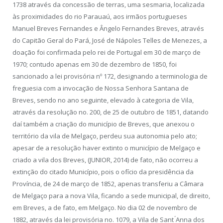
1738 através da concessão de terras, uma sesmaria, localizada
às proximidades do rio Parauaú, aos irmãos portugueses
Manuel Breves Fernandes e Ângelo Fernandes Breves, através
do Capitão Geral do Pará, José de Nápoles Telles de Menezes, a
doação foi confirmada pelo rei de Portugal em 30 de março de
1970; contudo apenas em 30 de dezembro de 1850, foi
sancionado a lei provisória nº 172, designando a terminologia de
freguesia com a invocação de Nossa Senhora Santana de
Breves, sendo no ano seguinte, elevado à categoria de Vila,
através da resolução no. 200, de 25 de outubro de 1851, datando
daí também a criação do município de Breves, que anexou o
território da vila de Melgaço, perdeu sua autonomia pelo ato;
apesar de a resolução haver extinto o município de Melgaço e
criado a vila dos Breves, (JUNIOR, 2014) de fato, não ocorreu a
extinção do citado Município, pois o ofício da presidência da
Província, de 24 de março de 1852, apenas transferiu a Câmara
de Melgaço para a nova Vila, ficando a sede municipal, de direito,
em Breves, a de fato, em Melgaço. No dia 02 de novembro de
1882, através da lei provisória no. 1079, a Vila de Sant ́Anna dos