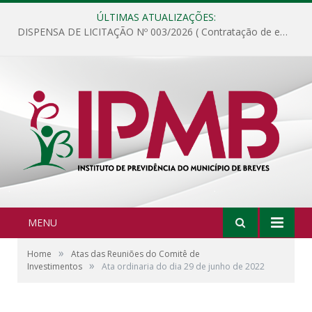
ÚLTIMAS ATUALIZAÇÕES:
DISPENSA DE LICITAÇÃO Nº 003/2026 ( Contratação de empresa para fornecimento de gêneros alimentícios não perecíveis, materiais de expediente, descartáveis, copa e cozinha, para análise e posterior publicação.)
MENU
»
Home
Atas das Reuniões do Comitê de
»
Investimentos
Ata ordinaria do dia 29 de junho de 2022