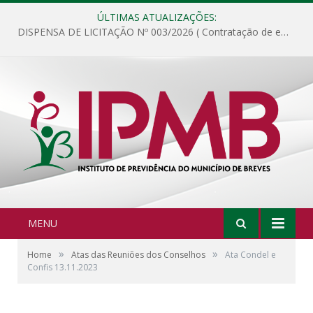
ÚLTIMAS ATUALIZAÇÕES:
DISPENSA DE LICITAÇÃO Nº 003/2026 ( Contratação de empresa para fornecimento de gêneros alimentícios não perecíveis, materiais de expediente, descartáveis, copa e cozinha, para análise e posterior publicação.)
MENU
»
»
Home
Atas das Reuniões dos Conselhos
Ata Condel e
Confis 13.11.2023