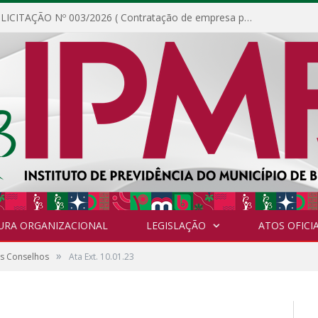
DISPENSA DE LICITAÇÃO Nº 003/2026 ( Contratação de empresa para fornecimento de gêneros alimentícios não perecíveis, materiais de expediente, descartáveis, copa e cozinha, para análise e posterior publicação.)
URA ORGANIZACIONAL
LEGISLAÇÃO
ATOS OFICIA
»
os Conselhos
Ata Ext. 10.01.23