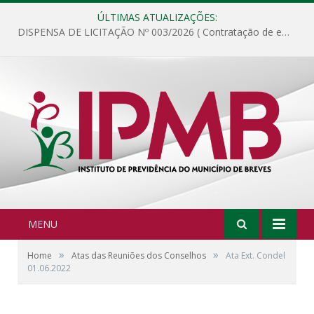
ÚLTIMAS ATUALIZAÇÕES:
DISPENSA DE LICITAÇÃO Nº 003/2026 ( Contratação de empresa para fornecimento de gêneros alimentícios não perecíveis, materiais de expediente, descartáveis, copa e cozinha, para análise e posterior publicação.)
MENU
»
»
Home
Atas das Reuniões dos Conselhos
Ata Ext. Condel
01.06.2022