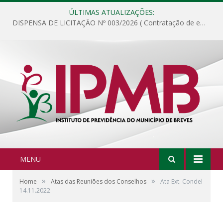
ÚLTIMAS ATUALIZAÇÕES:
DISPENSA DE LICITAÇÃO Nº 003/2026 ( Contratação de empresa para fornecimento de gêneros alimentícios não perecíveis, materiais de expediente, descartáveis, copa e cozinha, para análise e posterior publicação.)
MENU
»
»
Home
Atas das Reuniões dos Conselhos
Ata Ext. Condel
14.11.2022