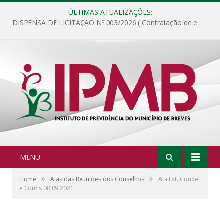
ÚLTIMAS ATUALIZAÇÕES:
DISPENSA DE LICITAÇÃO Nº 003/2026 ( Contratação de empresa para fornecimento de gêneros alimentícios não perecíveis, materiais de expediente, descartáveis, copa e cozinha, para análise e posterior publicação.)
MENU
»
»
Home
Atas das Reuniões dos Conselhos
Ata Ext. Condel
e Confis 08.09.2021