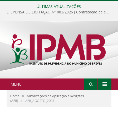
ÚLTIMAS ATUALIZAÇÕES:
DISPENSA DE LICITAÇÃO Nº 003/2026 ( Contratação de empresa para fornecimento de gêneros alimentícios não perecíveis, materiais de expediente, descartáveis, copa e cozinha, para análise e posterior publicação.)
MENU
»
Home
Autorizações de Aplicação e Resgates
»
(APR)
APR_AGOSTO_2023