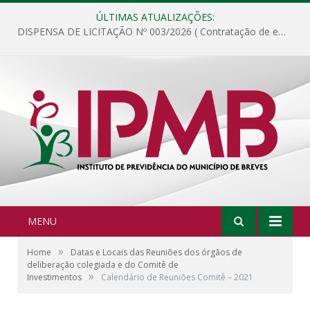
ÚLTIMAS ATUALIZAÇÕES:
DISPENSA DE LICITAÇÃO Nº 003/2026 ( Contratação de empresa para fornecimento de gêneros alimentícios não perecíveis, materiais de expediente, descartáveis, copa e cozinha, para análise e posterior publicação.)
MENU
»
Home
Datas e Locais das Reuniões dos órgãos de
deliberação colegiada e do Comitê de
»
Investimentos
Calendário de Reuniões Comitê – 2021