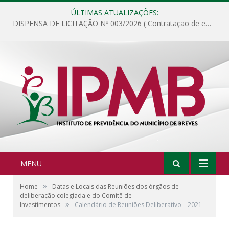
ÚLTIMAS ATUALIZAÇÕES:
DISPENSA DE LICITAÇÃO Nº 003/2026 ( Contratação de empresa para fornecimento de gêneros alimentícios não perecíveis, materiais de expediente, descartáveis, copa e cozinha, para análise e posterior publicação.)
MENU
»
Home
Datas e Locais das Reuniões dos órgãos de
deliberação colegiada e do Comitê de
»
Investimentos
Calendário de Reuniões Deliberativo – 2021