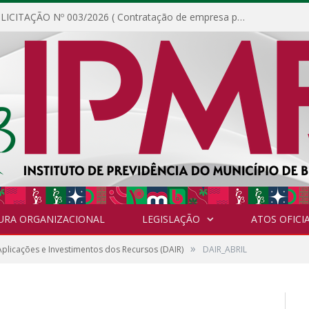
DISPENSA DE LICITAÇÃO Nº 003/2026 ( Contratação de empresa para fornecimento de gêneros alimentícios não perecíveis, materiais de expediente, descartáveis, copa e cozinha, para análise e posterior publicação.)
URA ORGANIZACIONAL
LEGISLAÇÃO
ATOS OFICIA
»
plicações e Investimentos dos Recursos (DAIR)
DAIR_ABRIL