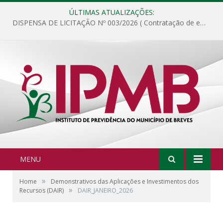
ÚLTIMAS ATUALIZAÇÕES:
DISPENSA DE LICITAÇÃO Nº 003/2026 ( Contratação de empresa para fornecimento de gêneros alimentícios não perecíveis, materiais de expediente, descartáveis, copa e cozinha, para análise e posterior publicação.)
MENU
»
Home
Demonstrativos das Aplicações e Investimentos dos
»
Recursos (DAIR)
DAIR_JANEIRO_2026