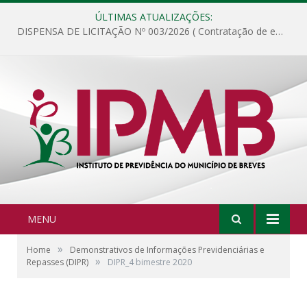
ÚLTIMAS ATUALIZAÇÕES:
DISPENSA DE LICITAÇÃO Nº 003/2026 ( Contratação de empresa para fornecimento de gêneros alimentícios não perecíveis, materiais de expediente, descartáveis, copa e cozinha, para análise e posterior publicação.)
MENU
»
Home
Demonstrativos de Informações Previdenciárias e
»
Repasses (DIPR)
DIPR_4 bimestre 2020